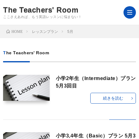
The Teachers' Room
ここさえあれば、もう英語レッスンに悩まない！
HOME
レッスンプラン
5月
よ
The Teachers' Room
う
ホ
小学2年生（Intermediate）プラン
こ
ー
ロ
5月3回目
そ
ム
グ
Ts’R
続きを読む
イ
ｍ
会
ン
を
員
教
小学3,4年生（Basic）プラン 5月3