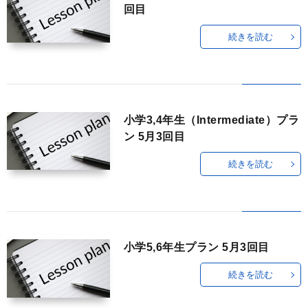
回目
使
登
材
新
続きを読む
っ
録
ダ
着
て
ウ
記
小学3,4年生（Intermediate）プラ
み
ン
事
ン 5月3回目
続きを読む
る
ロ
ー
ド
小学5,6年生プラン 5月3回目
続きを読む
方