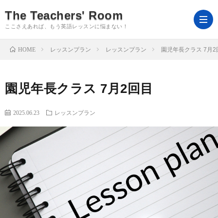
The Teachers' Room
ここさえあれば、もう英語レッスンに悩まない！
HOME
レッスンプラン
レッスンプラン
園児年長クラス 7月2
よ
園児年長クラス 7月2回目
う
ホ
2025.06.23
レッスンプラン
こ
ー
ロ
そ
ム
グ
Ts’R
イ
ｍ
会
ン
を
員
教