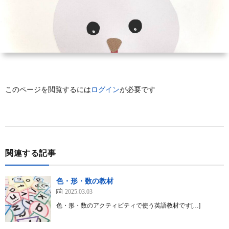
使
登
材
新
っ
録
ダ
着
て
ウ
記
このページを閲覧するには
ログイン
が必要です
み
ン
事
る
ロ
関連する記事
ー
色・形・数の教材
ド
2025.03.03
色・形・数のアクティビティで使う英語教材です[…]
方