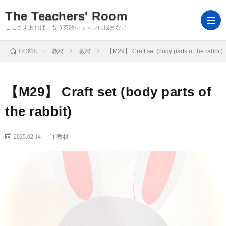
The Teachers' Room
ここさえあれば、もう英語レッスンに悩まない！
HOME
教材
教材
【M29】 Craft set (body parts of the rabbit)
よ
【M29】 Craft set (body parts of
う
ホ
the rabbit)
こ
ー
ロ
2025.02.14
教材
そ
ム
グ
Ts’R
イ
ｍ
会
ン
を
員
教