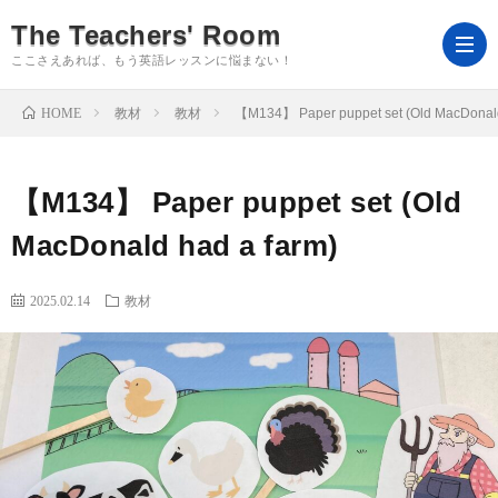
The Teachers' Room
ここさえあれば、もう英語レッスンに悩まない！
HOME
教材
教材
【M134】 Paper puppet set (Old MacDonald
よ
【M134】 Paper puppet set (Old
う
ホ
MacDonald had a farm)
こ
ー
ロ
2025.02.14
教材
そ
ム
グ
Ts’R
イ
ｍ
会
ン
を
員
教