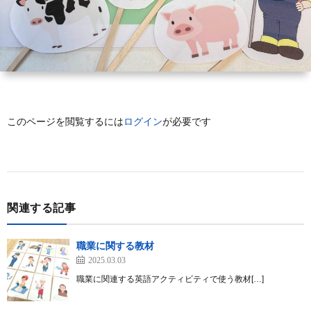
使
登
材
新
っ
録
ダ
着
て
ウ
記
このページを閲覧するには
ログイン
が必要です
み
ン
事
る
ロ
関連する記事
ー
職業に関する教材
ド
2025.03.03
職業に関連する英語アクティビティで使う教材[…]
方