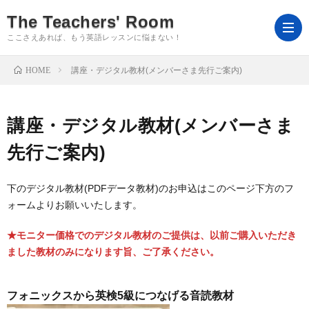
The Teachers' Room
ここさえあれば、もう英語レッスンに悩まない！
HOME
講座・デジタル教材(メンバーさま先行ご案内)
よ
講座・デジタル教材(メンバーさま
う
ホ
先行ご案内)
こ
ー
ロ
下のデジタル教材(PDFデータ教材)のお申込はこのページ下方のフ
ォームよりお願いいたします。
そ
ム
グ
Ts’R
★モニター価格でのデジタル教材のご提供は、以前ご購入いただき
ました教材のみになります旨、ご了承ください。
イ
ｍ
会
ン
を
員
教
フォニックスから英検5級につなげる音読教材