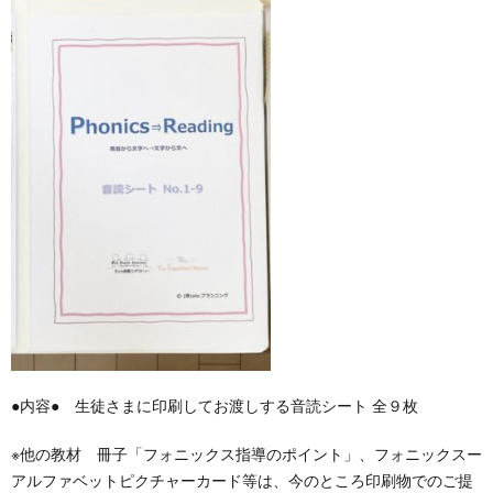
使
登
材
新
っ
録
ダ
着
て
ウ
記
み
ン
事
る
ロ
ー
ド
●内容● 生徒さまに印刷してお渡しする音読シート 全９枚
方
※他の教材 冊子「フォニックス指導のポイント」、フォニックスー
アルファベットピクチャーカード等は、今のところ印刷物でのご提